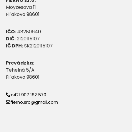
FIERNO s.r.o.
Moyzesova 11
Fiľakovo 98601
IČO:
48280640
DIČ:
2120115107
IČ DPH:
SK2120115107
Prevádzka:
Tehelná 5/A
Fiľakovo 98601
+421 907 182 570
fierno.sro@gmail.com